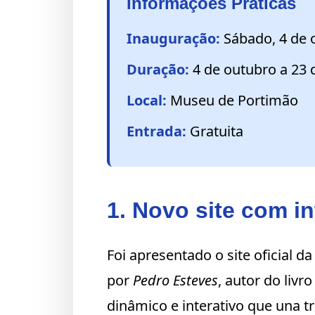
Informações Práticas
4 de outubro – 23 de novembro
Museu de Portimão
Inauguração:
Sábado, 4 de 
Duração:
4 de outubro a 23
Local:
Museu de Portimão
Entrada:
Gratuita
1. Novo site com int
Foi apresentado o site oficial d
por
Pedro Esteves
, autor do livr
dinâmico e interativo que una t