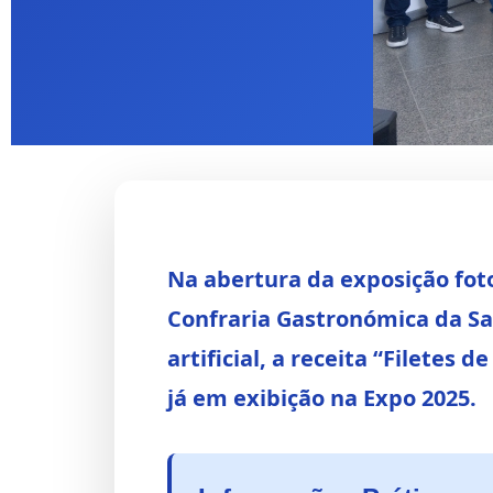
Início
/
Notícias
/
Exposição
Eventos
Na abertura da exposição foto
Confraria Gastronómica da Sa
Confraria da Sar
artificial, a receita “Filetes
inaugura “Sardin
já em exibição na Expo 2025.
pesca do cerco”