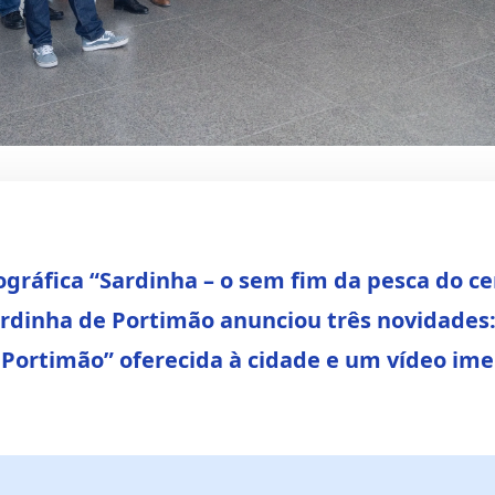
gráfica “Sardinha – o sem fim da pesca do cer
rdinha de Portimão anunciou três novidades: 
dinha de Portimão
 de Portimão” oferecida à cidade e um vídeo im
ha – o sem fim da
 com novidades